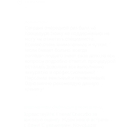
Недостатки
-
Комментарий
Сегодня очередной раз была на
процедуре (хожу на поддержание) не
могу не отметить специалиста
Ксению,очень внимательная и чуткая,
(если бывает больно, всегда
погладит,подует) знает свое дело,на все
вопросы подробно ответит, процедурой
осталась довольна все выполненно
аккуратно и профессионально!
Персонал вежливый и приветливый!
Однозначно рекомендую данную
клинику!
Ответ партнера опубликован 8 месяцев назад
Здравствуйте, Елена! Спасибо за
высокую оценку. Ждем новой встречи
с Вами! С уважением, NovoLaser.