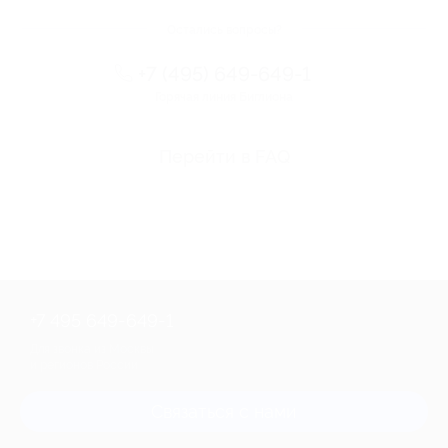
Остались вопросы?
+7 (495) 649-649-1
Горячая линия Биглиона
Перейти в FAQ
+7 495 649-649-1
Для звонка из Москвы
и регионов России
Связаться с нами