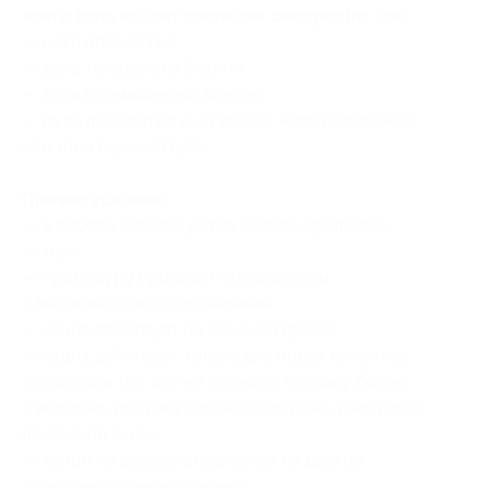
всего тела входит эпиляция следующих зон:
— ноги полностью;
— зона тотального бикини;
— зона подмышечных впадин;
— руки полностью и на выбор: живот (дорожка)
или зона верхней губы.
Прочие условия:
— в работе используются александритовые
лазеры;
— процедуру проводят специалисты
с медицинским образованием;
— акция действует на женский прайс;
— акция действует только для новых клиентов
клиник или тех, кто не посещал клинику более
6 месяцев, покупка клубной карты не требуется
по данной акции;
— купон не распространяется на другие
спецпредложения клиники;