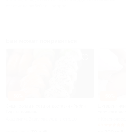
Мы всегда рады помочь: служба поддержки Биглиона
ответит на любой ваш вопрос
Вам может понравиться
–50%
ты от доставки «Рыбин
Шугаринг или полимерная депиляция 
салонов красоты «Sахар»
 ул, д. 1, стр. 10
г. Красноярск, ​ул. Перенсона, д. 1
+2
4.8
(3)
уб.
от 200 руб.