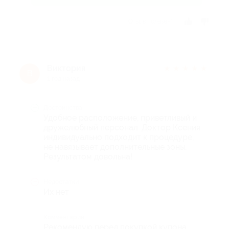
Отзыв полезен?
Виктория
★
★
★
★
★
В
1 год назад
Достоинства
Удобное расположение, приветливый и
дружелюбный персонал. Доктор Ксения
индивидуально подходит к процедуре,
не навязывает дополнительные зоны.
Результатом довольна!
Недостатки
Их нет
Комментарий
Рекомендую перед покупкой купона