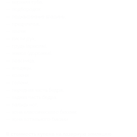
— верхняя губа;
— подбородок;
— подмышечные впадины;
— предплечья;
— плечи;
— кисти рук;
— грудь (ареолы);
— живот (дорожка);
— поясница;
— ягодицы;
— колени;
— голени;
— передняя часть бедра;
— задняя часть бедра;
— пальцы ног;
— зона классического бикини;
— зона тотального бикини.
В стоимость купона на лазерную эпиляцию