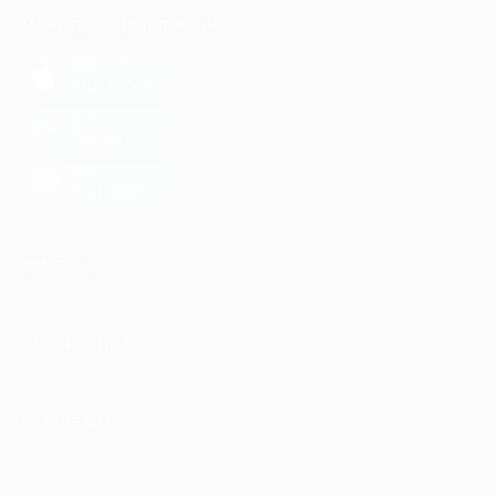
МОБИЛЬНОЕ ПРИЛОЖЕНИЕ
загрузить в
App Store
загрузить в
Google Play
загрузить в
AppGallery
КОМПАНИЯ
ИНФОРМАЦИЯ
ПАРТНЕРАМ