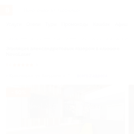
Услуги
Отели
Туры
Промокоды
Кэшбэк
Афиша 
Главная
Услуги
Красота
Лазерная и аппаратная эпиляц
Эпиляция александритовым лазером в клинике
NovoLaser
5.0
(1)
г. Красноярск, ул. Батурина, д. 7
всего 2 адреса
- 50%