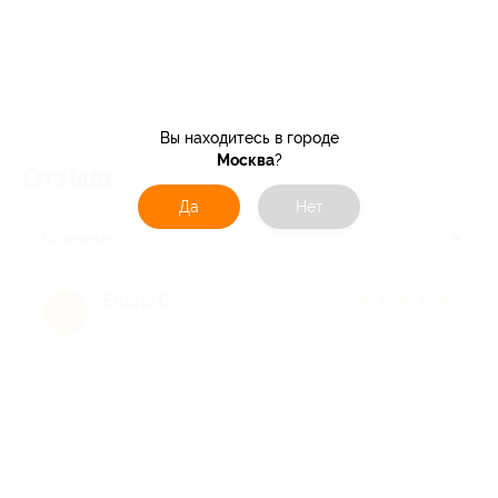
Вы находитесь в городе
Москва
?
Отзывы об услуге
22
Да
Нет
Полезные
Елена С.
★
★
★
★
★
Е
9 месяцев назад
про Лазерная эпиляция пяти любых зон на выбор в клинике
NovoLaser (2500 руб. вместо 12 500 руб.)
Достоинства
-