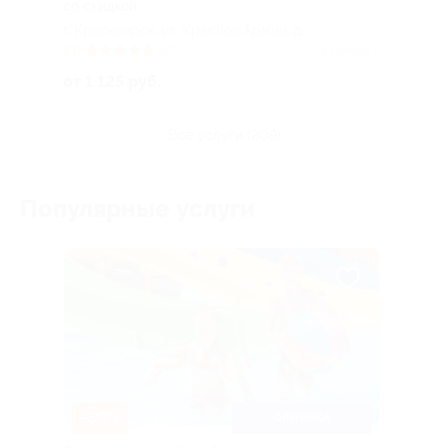
со скидкой
г. Красноярск, ул. Красной Армии, д.
9/11
5.0
(10)
Куплено 6
от 1 125 руб.
все услуги (209)
Популярные услуги
–30%
ОЛЬГИНКА