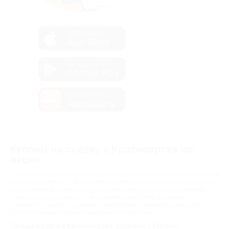
загрузить в
App Store
загрузить в
Google Play
загрузить в
AppGallery
Купоны на скидку в Красноярске по
акции
Жителям Красноярска Биглион предлагает несколько сотен купонов
на различные услуги. Вы не только сэкономите на привычных походах
к парикмахеру, косметологу или стоматологу, но и позволите себе
товары и услуги, которые не решились бы купить за полную
стоимость. Сходите поужинать в ресторан, проведете целый день в
СПА-салоне или получите европейский диплом.
Любые услуги в Красноярске дешевле с Биглион