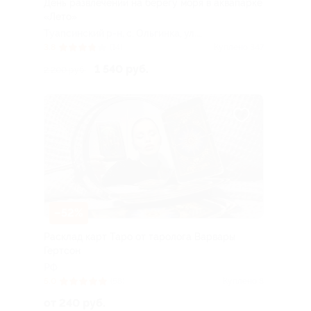
День развлечений на берегу моря в аквапарке
«Лето»
Туапсинский р-н, c. Ольгинка, ул.
Набережная, д. 2
3.8
(14)
Куплено 347
1 540 руб.
2 200 руб.
–52%
Расклад карт Таро от таролога Варвары
Гертсон
РФ
5.0
(58)
Куплено 8
от 240 руб.