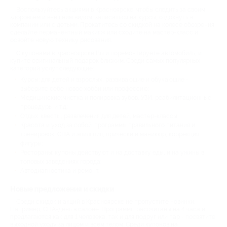
Воспользуйтесь акциями в Красноярске, чтобы следить за своим
здоровьем и внешним видом, записаться на курсы, отдохнуть в
компании или с детьми. Прокатитесь со скидкой на колесе обозрения,
сделайте перманентный макияж или сходите на мастер-класс и
освойте новую технику рисования.
С купонами в Красноярске Вы и поремонтируете автомобиль, и
купите оригинальный подарок близким. Среди самых популярных
категорий услуг следующие:
Курсы: для детей и взрослых, развивающие и обучающие -
выберите себе новое хобби или профессию;
Медицинские: чистка и полировка зубов, УЗИ, реабилитационные
процедуры и т.д.;
Отдых: квесты, развлечения для детей, мастер-классы;
Красота и уход за собой: программы правильного питания и
тренировок, СПА и эпиляция, прически и маникюр, коррекция
фигуры;
Рестораны: купоны действуют и на доставку еды, и на ужины в
топовых заведениях города;
Автодиагностика и ремонт.
Новые предложения и скидки
Среди скидок и акций в Красноярске не пропустите новинки.
Например, СПА-день в салоне. Программы рассчитаны на 4 часа и
предлагаются как для 1 человека, так и для подруг или пар - посвятите
выходной уходу за лицом и всем телом. Среди купонов на