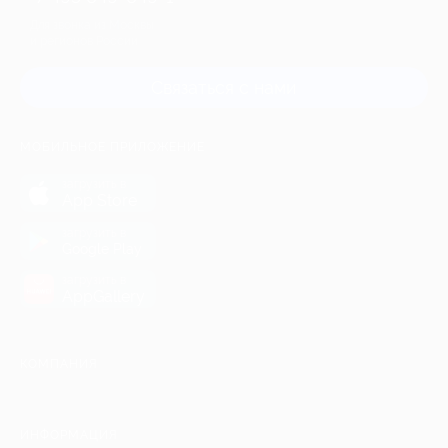
Для звонка из Москвы
и регионов России
Связаться с нами
МОБИЛЬНОЕ ПРИЛОЖЕНИЕ
загрузить в
App Store
загрузить в
Google Play
загрузить в
AppGallery
КОМПАНИЯ
ИНФОРМАЦИЯ