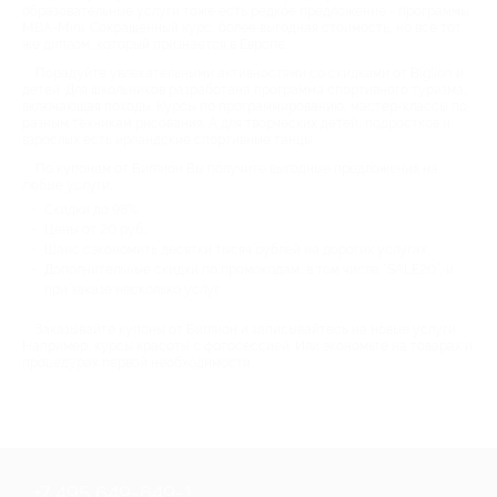
образовательные услуги тоже есть редкое предложение - программы
MBA-Mini. Сокращенный курс, более выгодная стоимость, но все тот
же диплом, который признается в Европе.
Порадуйте увлекательными активностями со скидками от Biglion и
детей. Для школьников разработана программа спортивного туризма,
включающая походы. Курсы по программированию, мастер-классы по
разным техникам рисования. А для творческих детей, подростков и
взрослых есть ирландские спортивные танцы.
По купонам от Биглион Вы получите выгодные предложения на
любые услуги:
Скидки до 98%;
Цены от 20 руб.;
Шанс сэкономить десятки тысяч рублей на дорогих услугах;
Дополнительные скидки по промокодам, в том числе “SALE20”, и
при заказе несколько услуг.
Заказывайте купоны от Биглион и записывайтесь на новые услуги.
Например, курсы красоты с фотосессией. Или экономьте на товарах и
процедурах первой необходимости.
+7 495 649-649-1