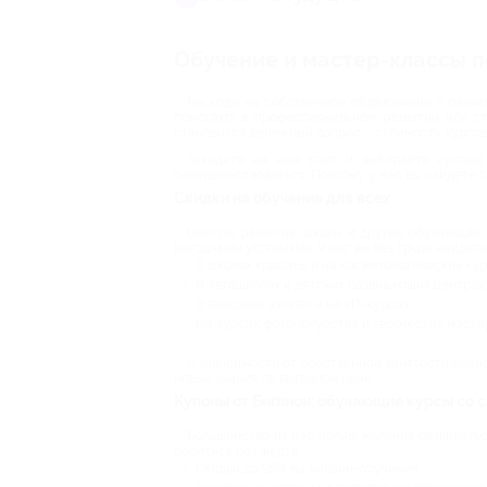
Обучение и мастер-классы п
Расходы на собственное образование и развит
помогают в профессиональном развитии или с
становится денежный вопрос – стоимость курсов
Заходите на наш сайт и выбирайте купоны 
совершенствоваться. Поэтому у нас вы найдете 
Скидки на обучение для всех
Центры развития, школы и другие обучающие 
выгодными условиями. У нас вы без труда найдете
В школах красоты и на косметологических кур
В автошколах и детских развивающих центрах;
В языковых школах и на ИТ-курсах;
На курсах фотоискусства и творческих масте
В зависимости от собственной занятости выбир
новые знания по выгодной цене.
Купоны от Биглион: обучающие курсы со 
Большинство из нас полны желания развиваться
обойтись без жертв:
Скидки до 95% на онлайн-обучение;