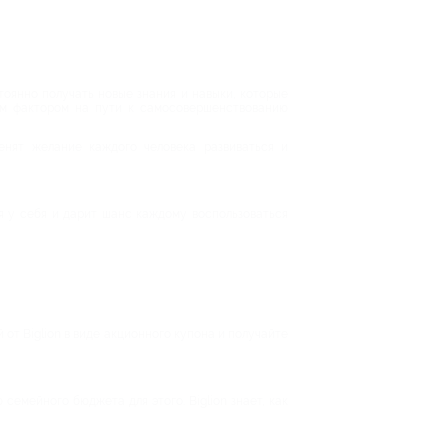
оянно получать новые знания и навыки, которые
им фактором на пути к самосовершенствованию
енят желание каждого человека развиваться и
я у себя и дарит шанс каждому воспользоваться
от Biglion в виде акционного купона и получайте
семейного бюджета для этого. Biglion знает, как