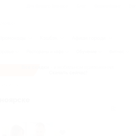
Для Вашего бизнеса
Блог
Франчайзинг
Воп
Промокоды
Кэшбэк
Афиша города
оровье
Рестораны и кафе
Обучение
Фитнес
Все скидки
- в мобильном приложении!
Скачать сейчас!
 для детей
сноярске