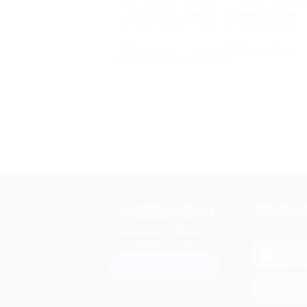
Акционные купоны на популярные обучающие 
Постоянно обновляющийся перечень выгодных
Новые знания и навыки по выгодным ценам.
Стремление к познанию в крови у человека. К
ущерба для семейного бюджета!
+7 495 649-649-1
МОБИЛЬНО
Для звонка из Москвы
и регионов России
загрузи
App 
Связаться с нами
загрузи
Goog