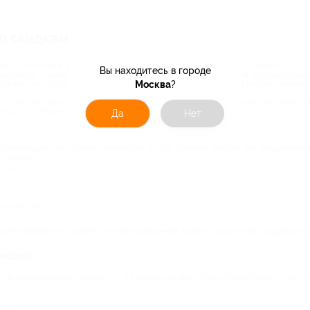
о скидкам
ие – это самые выгодные инвестиции. Люди понимают это и стремятся пост
Вы находитесь в городе
тановятся началом собственного дела. Часто единственным сдерживающ
Москва
?
 бывает не по карману всем желающим. И тогда на помощь приходит Биглион.
на обучающие курсы от организаций города. Biglion и его партнеры ц
скидки на обучение по различным направлениям деятельности.
Да
Нет
организации постоянно предлагают акции. Биглион собрал эти предложени
 скидки:
сах;
р-классах.
айте онлайн или офлайн способ проведения занятий, заручитесь поддержкой 
скидкой
 и самосовершенствоваться, но далеко не все готовы пожертвовать частью 