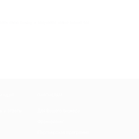
айте свою скидку и получайте новые знания без
МАЦИЯ
ПАРТНЕРАМ
ы и ответы
Для Вашего бизнеса
Франчайзинг
Партнерская программа