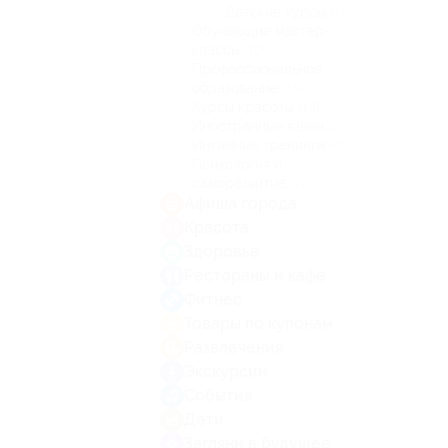
Детские курсы
(1)
Обучающие мастер-
классы
(10)
Профессиональное
образование
(15)
Курсы красоты
(14)
Иностранные языки
(2)
Интимные тренинги
(6)
Психология и
саморазвитие
(7)
Афиша города
Красота
Здоровье
Рестораны и кафе
Фитнес
Товары по купонам
Развлечения
Экскурсии
События
Дети
Загляни в будущее