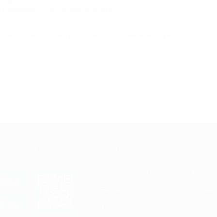
курсы;
 предложений от обучающих организаций;
упоны от Биглион помогут направить это стремление в нужно русло. Забир
Е ПРИЛОЖЕНИЕ
КОМПАНИЯ
ИНФОР
Как работает Biglion
Вопрос
ть в
Store
Вакансии
Отзывы
ть в
le Play
Блог