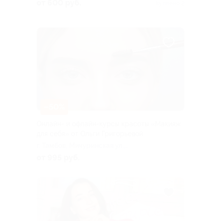
от 600 руб.
Куплено 2
–50%
Онлайн- и офлайн-курсы красоты «Макияж
для себя» от Ольги Григорьевой
г. Тамбов, Мичуринская ул.,
д. 205г
от 995 руб.