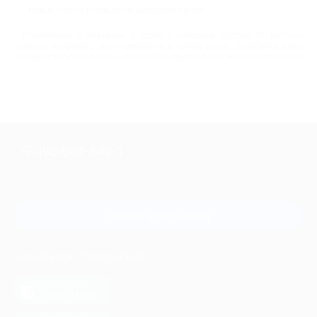
Новые знания и навыки по выгодным ценам.
Стремление к познанию в крови у человека. Купоны от Биглион
помогут направить это стремление в нужно русло. Забирайте свою
скидку и получайте новые знания без ущерба для семейного бюджета!
+7 495 649-649-1
Для звонка из Москвы
и регионов России
Связаться с нами
МОБИЛЬНОЕ ПРИЛОЖЕНИЕ
загрузить в
App Store