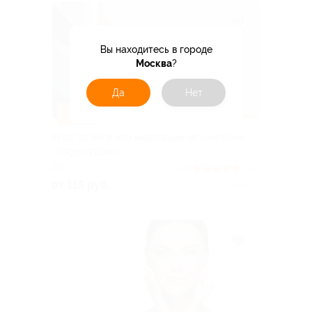
Вы находитесь в городе
Москва
?
Да
Нет
–84%
Курс по йоге или медитации от компании
«Yoga студия»
РФ
5.0
(101)
от 115 руб.
Куплено 6