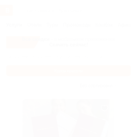
Услуги
Отели
Туры
Промокоды
Кэшбэк
Афиша 
Все скидки
- в мобильном приложении!
Скачать сейчас!
Главная
Услуги
Обучение
Курсы красоты
Курсы красоты
Без сортировки