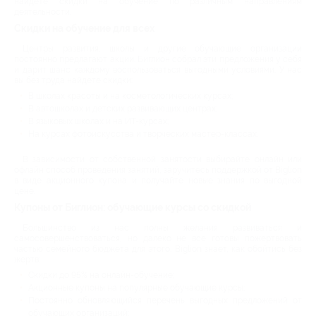
найдете скидки на обучение по различным направлениям
деятельности.
Скидки на обучение для всех
Центры развития, школы и другие обучающие организации
постоянно предлагают акции. Биглион собрал эти предложения у себя
и дарит шанс каждому воспользоваться выгодными условиями. У нас
вы без труда найдете скидки:
В школах красоты и на косметологических курсах;
В автошколах и детских развивающих центрах;
В языковых школах и на ИТ-курсах;
На курсах фотоискусства и творческих мастер-классах.
В зависимости от собственной занятости выбирайте онлайн или
офлайн способ проведения занятий, заручитесь поддержкой от Biglion
в виде акционного купона и получайте новые знания по выгодной
цене.
Купоны от Биглион: обучающие курсы со скидкой
Большинство из нас полны желания развиваться и
самосовершенствоваться, но далеко не все готовы пожертвовать
частью семейного бюджета для этого. Biglion знает, как обойтись без
жертв:
Скидки до 95% на онлайн-обучение;
Акционные купоны на популярные обучающие курсы;
Постоянно обновляющийся перечень выгодных предложений от
обучающих организаций;