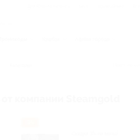
Для Вашего бизнеса
Блог
Франчайзинг
Воп
Промокоды
Кэшбэк
Афиша города
Категории
 от компании Steamgold
-3%
Скидка 3% на заказ!