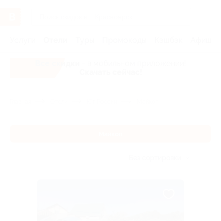
Услуги
Отели
Туры
Промокоды
Кэшбэк
Афиша 
Все скидки
- в мобильном приложении!
Скачать сейчас!
Главная
Отели
Юг России
Майкоп
Майкоп
Без сортировки