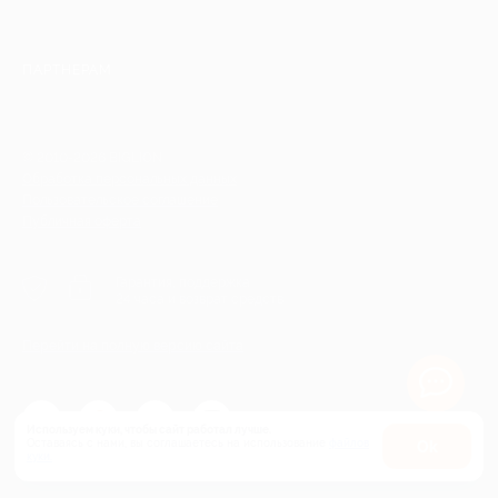
ПАРТНЕРАМ
© 2010-2026 BIGLION
Обработка персональных данных
Пользовательское соглашение
Публичная оферта
Гарантия, поддержка
24 часа и возврат средств
Перейти на полную версию сайта
Используем куки, чтобы сайт работал лучше.
Оставаясь с нами, вы соглашаетесь на использование
файлов
Оk
куки.
Карта