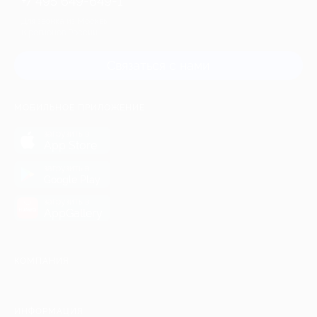
+7 495 649-649-1
Для звонка из Москвы
и регионов России
Связаться с нами
МОБИЛЬНОЕ ПРИЛОЖЕНИЕ
загрузить в
App Store
загрузить в
Google Play
загрузить в
AppGallery
КОМПАНИЯ
ИНФОРМАЦИЯ