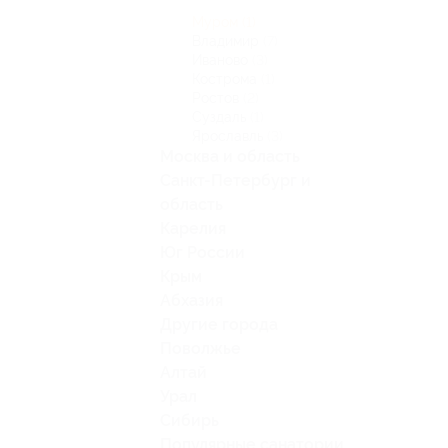
Муром
(1)
Владимир
(7)
Иваново
(3)
Кострома
(1)
Ростов
(2)
Суздаль
(1)
Ярославль
(3)
Москва и область
Санкт-Петербург и
область
Карелия
Юг России
Крым
Абхазия
Другие города
Поволжье
Алтай
Урал
Сибирь
Популярные санатории