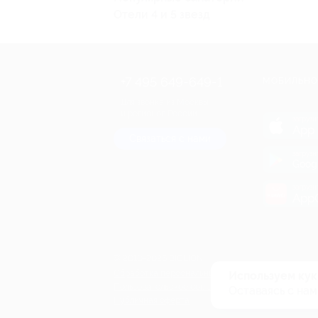
Отели 4 и 5 звезд
+7 495 649-649-1
МОБИЛЬНО
Для звонка из Москвы
и регионов России
загрузи
App 
Связаться с нами
загрузи
Goog
загрузи
AppG
© 2010-2026 BIGLION
Обработка персональных данных
Используем кук
Пользовательское соглашение
Оставаясь с нам
Публичная оферта