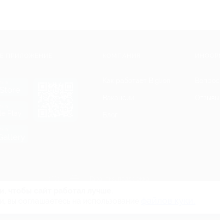
Е ПРИЛОЖЕНИЕ
КОМПАНИЯ
ИНФОР
Как работает Biglion
Вопрос
ть в
Store
Вакансии
Отзывы
ть в
le Play
Блог
ть в
allery
Гарантия, поддержка
24 часа и возврат средств
и, чтобы сайт работал лучше.
файлов куки.
и, вы соглашаетесь на использование