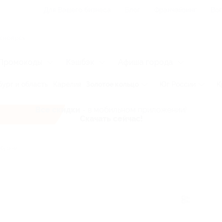
Для Вашего бизнеса
Блог
Франчайзинг
Воп
Промокоды
Кэшбэк
Афиша города
ург и область
Карелия
Золотое кольцо
Юг России
К
Все скидки
- в мобильном приложении!
Скачать сейчас!
Муром