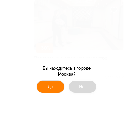
–30%
Проживание в историческом центре
Мурома в отеле X.Room
Вы находитесь в городе
ВЛАДИМИРСКАЯ ОБЛАСТЬ
Москва
?
Куплено 117
от 8 750 руб.
Да
Нет