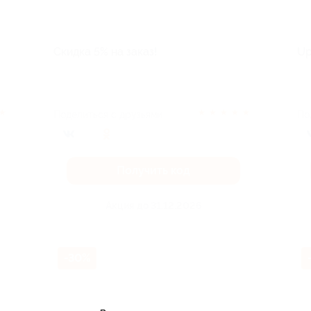
Скидка 5% на заказ!
Up
★
★
★
★
★
★
Поделиться с друзьями
По
Получить код
Акция до 31.12.2026
-30%