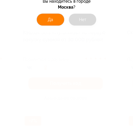
Вы находитесь в городе
Москва
?
Да
Нет
Кэшбэк 30% «Пультиков» на первую
Ск
покупку суммой от 30 000 рублей!
★
★
★
★
★
★
Поделиться с друзьями
По
Получить код
Акция до 09.08.2026
-7%