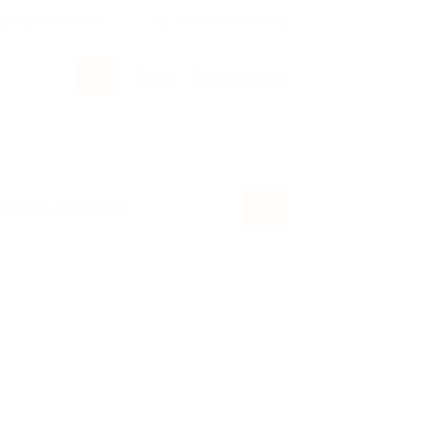
росы и ответы
+7 495 649-649-1
Вход
/
Регистрация
ия
art или 8 уроков