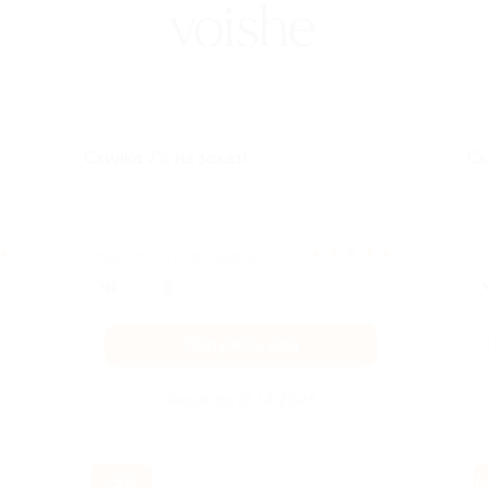
Скидка 7% на заказ!
Ск
★
★
★
★
★
★
Поделиться с друзьями
По
Получить код
Акция до 31.12.2026
-5%
Ex