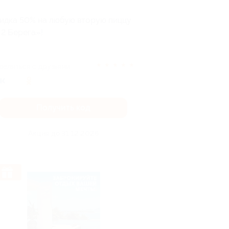
идка 50% на любую вторую пиццу
«2 Берега»!
★
★
★
★
★
делиться с друзьями
Получить код
Акция до 31.12.2026