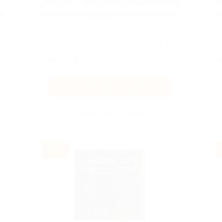
Скидка до -30% на акционные товары
Се
ны
на сайте по программе лояльности!
то
★
★
★
★
★
★
Поделиться с друзьями
По
Посмотреть акцию
Акция до 31.12.2026
-5%
Ex