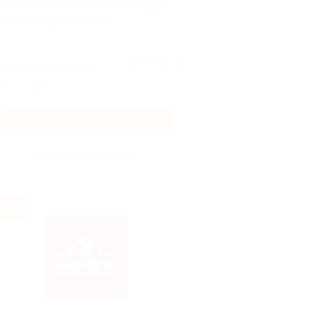
т 2 пиццы и 2 пиццы за 1470 руб.
лько на первый заказ!
★
★
★
★
★
делиться с друзьями
Получить код
Акция до 31.08.2026
clusive