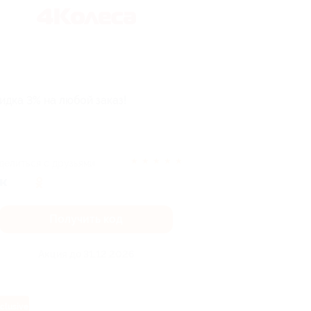
идка 3% на любой заказ!
★
★
★
★
★
делиться с друзьями
Получить код
Акция до 31.12.2026
clusive