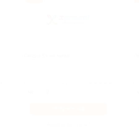
Скидка 5% на заказ!
-3
★
★
★
★
★
★
Поделиться с друзьями
По
Получить код
Акция до 01.01.2027