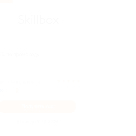
5% по промокоду!
★
★
★
★
★
делиться с друзьями
Получить код
Акция до 31.12.2026