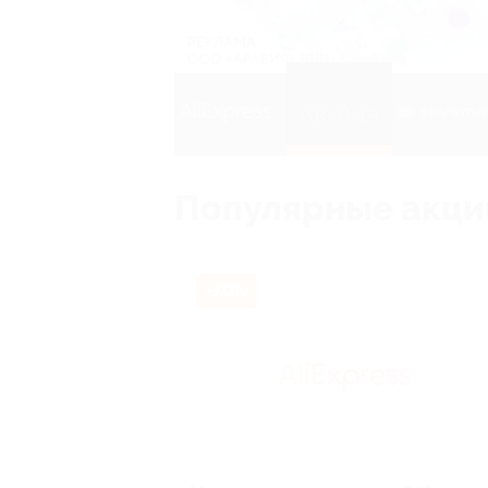
avia
Популярные акци
-70%