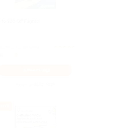
 to £20 Off Flights!
★
★
★
★
★
делиться с друзьями
Получить код
Акция до 31.12.2026
-10%