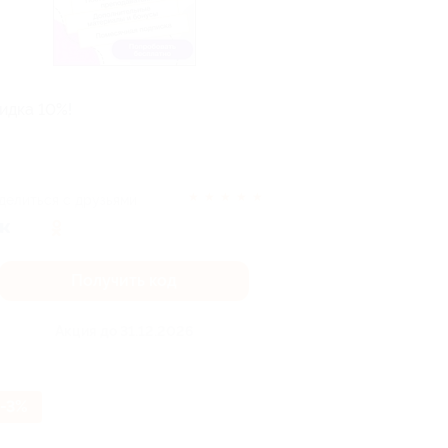
идка 10%!
★
★
★
★
★
делиться с друзьями
Получить код
Акция до 31.12.2026
-3%