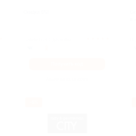
Скидка 5%!
Ск
в 
★
★
★
★
★
★
Поделиться с друзьями
По
Получить код
Акция до 31.12.2026
-5%