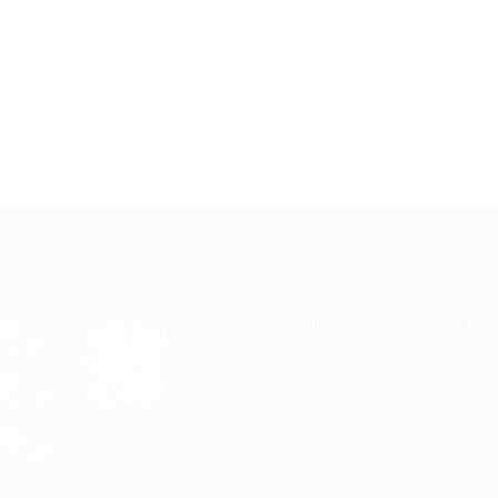
оздухе” регулярно обновляются. Чтобы увидеть новые скидки на картинг и др
Е ПРИЛОЖЕНИЕ
КОМПАНИЯ
ИНФОР
Как работает Biglion
Вопрос
ть в
Store
Вакансии
Отзывы
ть в
le Play
Блог
ть в
allery