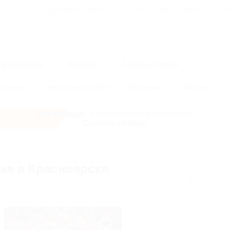
Для Вашего бизнеса
Блог
Франчайзинг
Воп
Промокоды
Кэшбэк
Афиша города
оровье
Рестораны и кафе
Обучение
Фитнес
Все скидки
- в мобильном приложении!
Скачать сейчас!
ых на свежем воздухе
хе в Красноярске