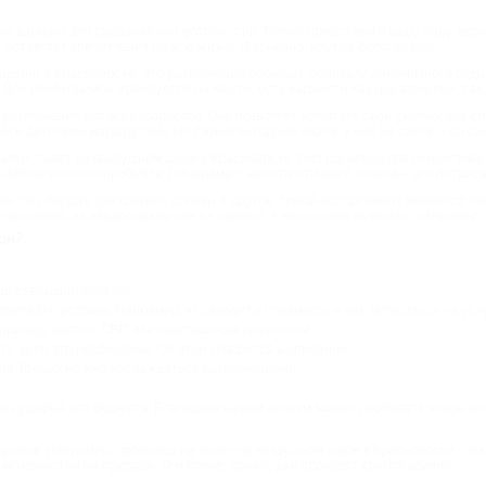
й вариант для свидания или фотосессии. Только представьте вашу пару верхо
 оставляет впечатления на всю жизнь. И конечно, крутые фотографии.
картинг в Красноярске. Это развлечение обожают любители динамичного отдых
се необходимое арендуется на месте, есть варианты как для взрослых, так 
развлечение для всех возрастов. Оно позволяет испытать свои физические сп
и и детскими маршрутами. Но самые выгодные ищите у нас на сайте – со ск
луй, полет на воздушном шаре в Красноярске. Оно идеально для романтическ
то обязательно попробуйте. Панорамы с высоты птичьего полёта – это потряс
на сап-бордах, догтрекинг, сплавы и другое. Зимой ассортимент меняется: п
например, на квадроциклы или на картинг. А некоторые исчезают, например, 
он?
уществующий аккаунт.
читайте условия. Например, что входит в стоимость и как записаться на услу
ример, картой, СБП или электронным кошельком.
у, если это необходимо. Об этом говорится в описании.
на. Готово: можно наслаждаться развлечением!
 без ущерба для бюджета. Благодаря нашим акциям можно пробовать новое хо
дарков. Например, промокод на полет на воздушном шаре в Красноярске – ма
активностей на природе. Тем более, покатушки проходят круглогодично.