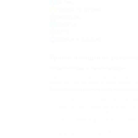
Фитнес
Товары по купонам
Экскурсии
События
Дети
Загляни в будущее
Купоны и скидки на развлеч
Скидки на отдых на свежем воздухе
Уличный отдых – отличная смена обстановки. О
конные прогулки, догтрекинг и многое другое. Ск
Виды отдыха на свежем воздухе со скидк
У нас на сайте есть спокойные и экстремальные
Начнем с катания на квадроциклах в Красноярс
семей: чтобы кататься, уметь водить не обязател
Катание на квадроциклах в Красноярске бывает
экстремальный заезд по бездорожью, например, че
Следующее развлечение со скидкой – конные пр
сопровождении опытного инструктора. Он все рас