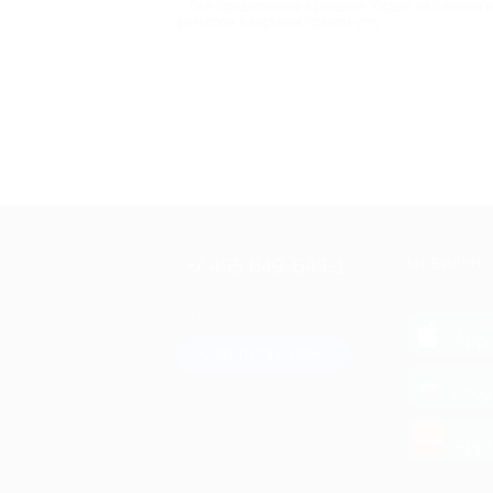
Все предложения в разделе “Отдых на свежем в
фильтром в верхнем правом углу.
+7 495 649-649-1
МОБИЛЬНО
Для звонка из Москвы
и регионов России
загрузи
App 
Связаться с нами
загрузи
Goog
загрузи
AppG