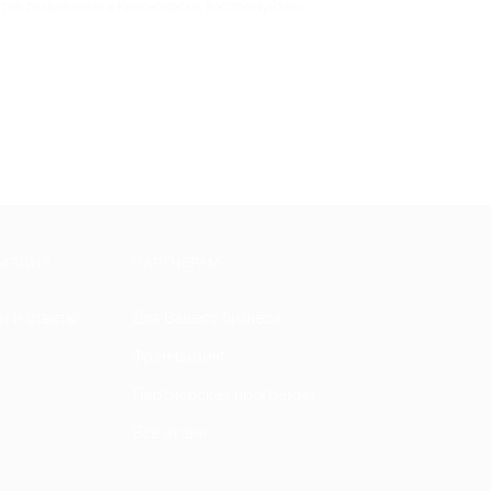
угие развлечения в Красноярске, воспользуйтесь
МАЦИЯ
ПАРТНЕРАМ
ы и ответы
Для Вашего бизнеса
Франчайзинг
Партнерская программа
Все акции