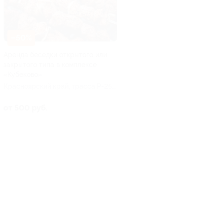
–50%
Аренда беседки открытого или
закрытого типа в комплексе
«Кубеково»
Красноярский край, трасса Р-255
Сибирь (глубокий объезд
Красноярска), 20-й км, стр. 1
от 500 руб.