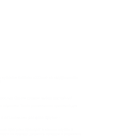
 купонам Биглион: катание на квадроциклах,
е!
взрослых. Одним словом, выбор достойный.
е подъемы. Такое развлечение идеально для
с остановками для фото. Другие –
кие прогулки проходят в конных клубах в
иться на лошадь, держать поводья и управлять