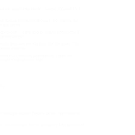
м на грациозных конях – словно дворяне XVIII
а. Заезды на картах проходят в специальных
и для детей.
особности – силу, координацию и ловкость. В
идками до 90%.
ого свидания или как подарок близкому. При
ающее зрелище.
оявляются снежные развлечения, такие как
акции в веревочный парк.
гу.
ть каждую неделю. Берите детей, приглашайте
ло кто пробовал такую диковинку. Или купоны на