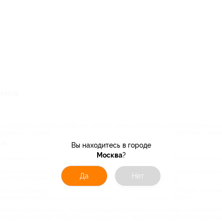
ения
н разгружает голову и помогает сбавить ритм. Попробуйте разные форматы по
идки на эти развлечения – в среднем 50%, так что не бойтесь пробовать ново
ой
Вы находитесь в городе
Москва
?
 развлечения. Некоторые подходят для всех возрастов, другие – только для 
ке. Оно проходит в живописных природных зонах: лесопарки, овраги, песчаны
Да
Нет
ьно. В отсутствие опытного водителя за руль сядет инструктор.
 разных форматов. Одни покатушки – спокойная прогулка на четырёх колёсах 
рез реку вброд. Каждый может выбрать то, что близко ему по духу.
огулки в Красноярске. Это популярный вид спокойного отдыха на природе. Та
скажет и покажет: специальных навыков не требуется. В частности, как сад