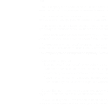
ими.
Конные прогулки в Красноярске – ещё и отличны
века. Такое благородное приключение сближает и
Часто на сайте Биглион появляются скидки на 
комплексах с полупрофессиональными трассами. В
Верёвочные парки в Красноярске – спортивное 
Красноярске полно верёвочных парков с взрослым
Самое необычное развлечение категории – пожа
должной погоде летать можно круглый год, так ч
Помимо этого, у нас на сайте бывают прогулки 
катание на снегоходах. Многие купоны остаются, 
Как отдохнуть со скидкой по купону Бигли
Схема очень простая:
Зарегистрируйтесь на сайте или войдите в с
Выберите предложение из этой подборки и про
Оплатите купон любым удобным способом. Нап
Получите купон на почту и забронируйте услуг
Предъявите купон на месте с экрана смартфо
Скидки Биглион – это путь к активному досугу
друзей – и вперёд, за свежими впечатлениями!
Также наши купоны – это классные идеи для по
квадроциклы – идеальный вариант для любителей 