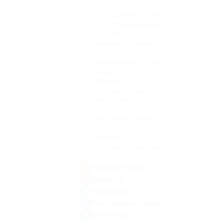
Аренда беседок и
гриль-домиков
(1)
Детские
развлекательные центры
(1)
Развлечения на воде
(2)
Аквазоны
(2)
Полеты
(1)
Активный отдых
(3)
Интеллектуальные игры
(10)
VR-клубы и киберспорт
(1)
Караоке
(1)
Творческие мастер-
классы
(4)
Афиша города
Красота
Здоровье
Рестораны и кафе
Обучение