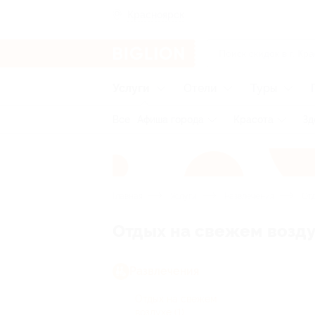
Красноярск
Услуги
Отели
Туры
Все
Афиша города
Красота
Зд
Главная
Услуги
Развлечения
Отд
Отдых на свежем возду
Развлечения
Отдых на свежем
воздухе
(1)