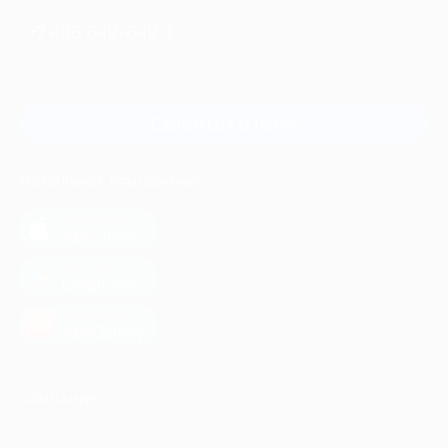
+7 495 649-649-1
Для звонка из Москвы
и регионов России
Связаться с нами
МОБИЛЬНОЕ ПРИЛОЖЕНИЕ
загрузить в
App Store
загрузить в
Google Play
загрузить в
AppGallery
КОМПАНИЯ