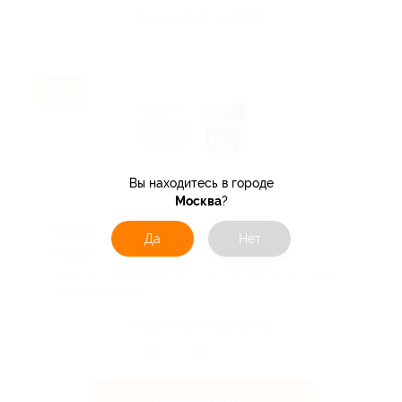
Акция до 31.12.2026
Вы находитесь в городе
Москва
?
Купон на 700 руб. на первый заказ в
Да
Нет
нашем интернет-магазине!
Действует на корзину от 7000 руб. Не суммируется с
другими акциями.
Поделиться с друзьями
Получить код