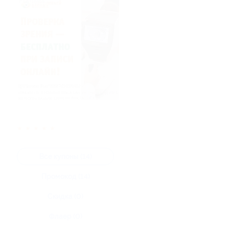
★
★
★
★
★
Все купоны (14)
Промокод (14)
Скидка (0)
Флаер (0)