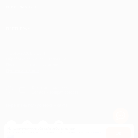
ИНФОРМАЦИЯ
ПАРТНЕРАМ
© 2010-2026 BIGLION
Обработка персональных данных
Пользовательское соглашение
Публичная оферта
Гарантия, поддержка
24 часа и возврат средств
Перейти на полную версию сайта
Используем куки, чтобы сайт работал лучше.
Оставаясь с нами, вы соглашаетесь на использование
файлов
Оk
куки.