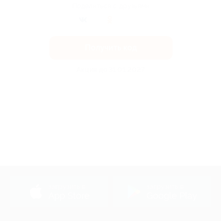
Поделиться с друзьями
Получить код
Акция до 31.01.2027
загрузить в
загрузить в
App Store
Google Play